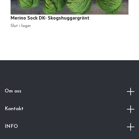
Merino Sock DK- Skogshuggargrönt
M
Slut i lager
Sl
Om oss
Kontakt
INFO