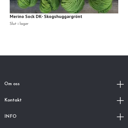
Merino Sock DK- Skogshuggargrönt
M
Slut i lager
Sl
Om oss
Kontakt
INFO