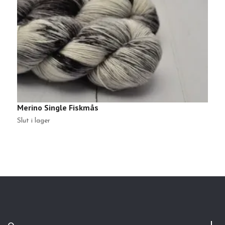
Merino Single Fiskmås
B
Slut i lager
Sl