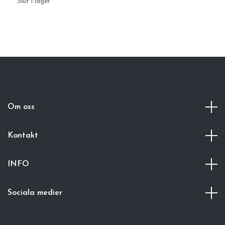
2
Slut i lager
Om oss
Kontakt
INFO
Sociala medier