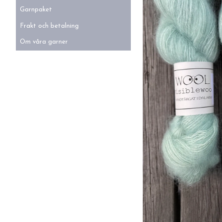
Garnpaket
Frakt och betalning
Om våra garner