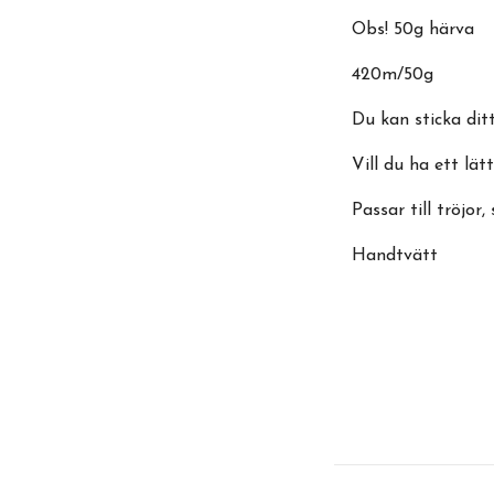
Obs! 50g härva
420m/50g
Du kan sticka dit
Vill du ha ett lät
Passar till tröjor,
Handtvätt