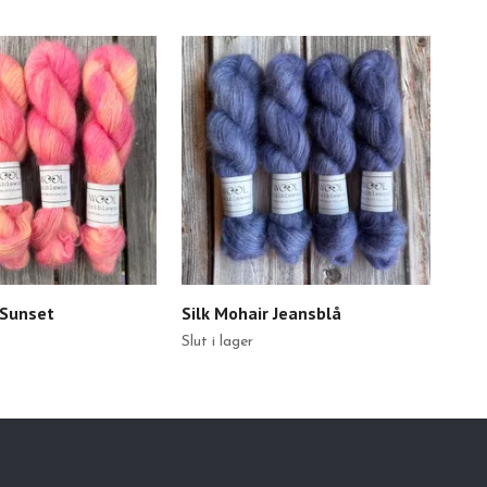
 Sunset
Silk Mohair Jeansblå
Sil
Slut i lager
Slut 