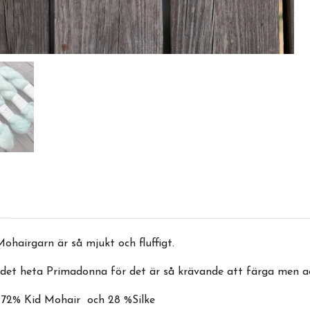
ohairgarn är så mjukt och fluffigt.
det heta Primadonna för det är så krävande att färga men ack
r 72% Kid Mohair och 28 %Silke