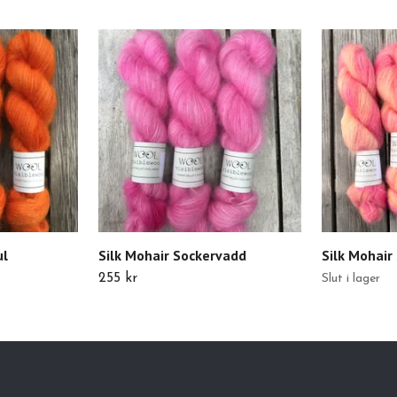
ul
Silk Mohair Sockervadd
Silk Mohair
255 kr
Slut i lager