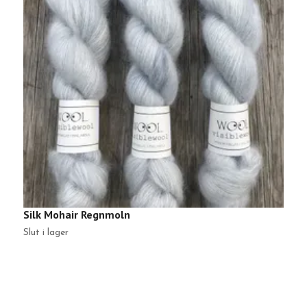
Silk Mohair Regnmoln
S
Slut i lager
Sl