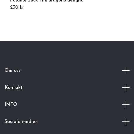
230 kr
1
Om oss
Kontakt
INFO
Sociala medier