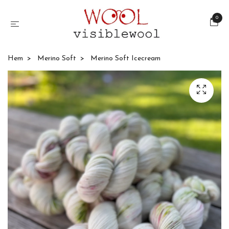
0
Hem
Merino Soft
Merino Soft Icecream