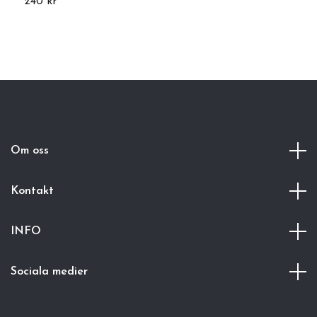
240 kr
2
Om oss
Kontakt
INFO
Sociala medier