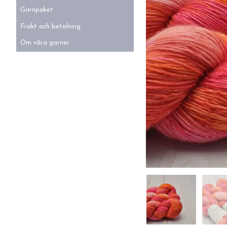
Garnpaket
Frakt och betalning
Om våra garner