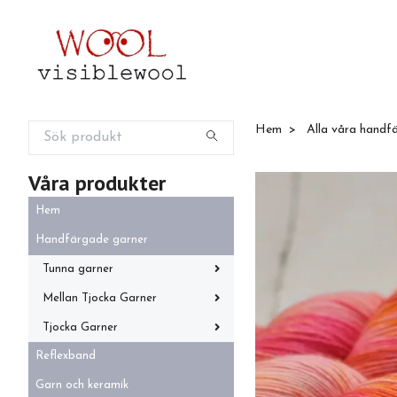
Hem
Alla våra handf
Våra produkter
Hem
Handfärgade garner
Tunna garner
Mellan Tjocka Garner
Tjocka Garner
Reflexband
Garn och keramik