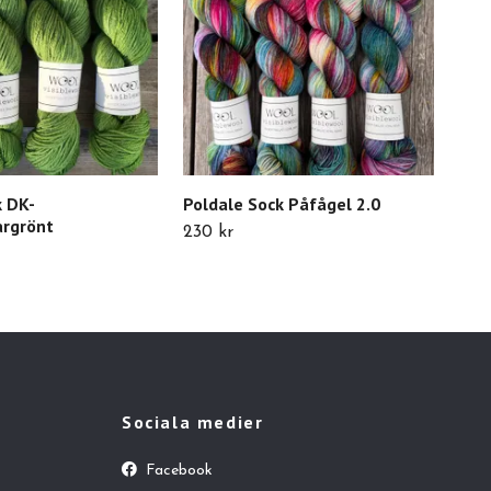
k DK-
Poldale Sock Påfågel 2.0
Pol
rgrönt
230 kr
Slut 
Sociala medier
Facebook