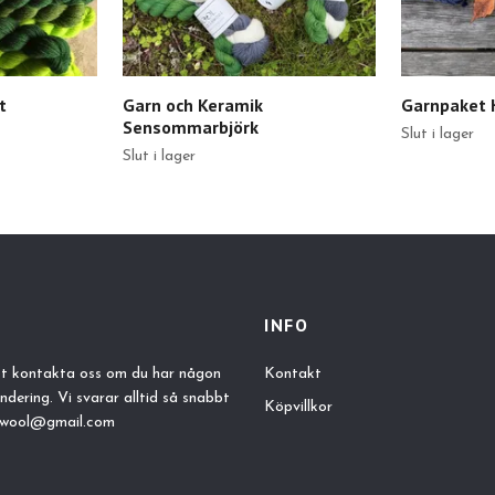
t
Garn och Keramik
Garnpaket 
Sensommarbjörk
Slut i lager
Slut i lager
INFO
tt kontakta oss om du har någon
Kontakt
undering. Vi svarar alltid så snabbt
Köpvillkor
lewool@gmail.com