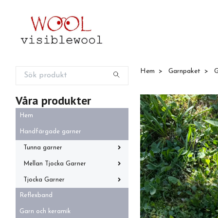
Hem
Garnpaket
G
Våra produkter
Hem
Handfärgade garner
Tunna garner
Mellan Tjocka Garner
Tjocka Garner
Reflexband
Garn och keramik