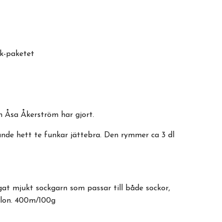
ik-paketet
m Åsa Åkerström har gjort.
ande hett te funkar jättebra. Den rymmer ca 3 dl
gat mjukt sockgarn som passar till både sockor,
Nylon. 400m/100g