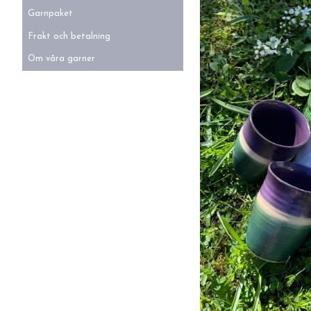
Garnpaket
Frakt och betalning
Om våra garner