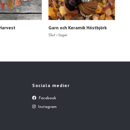
Harvest
Garn och Keramik Höstbjörk
Gar
Slut i lager
Slut 
Sociala medier
Facebook
Instagram