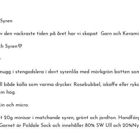
Syren
av den vackraste tiden på året har vi skapat Garn och Keram
h Syren💜
r
mugg i stengodslera i dovt syrenlila med mörkgrön botten so
l både kalla som varma drycker. Rosebubbel, iskaffe eller ryk
cm hög.
in och micro.
st 20g minisar i matchande syren, grönt och jordton. Handfär
or. Garnet är Poldale Sock och innehåller 80% SW Ull och 20%