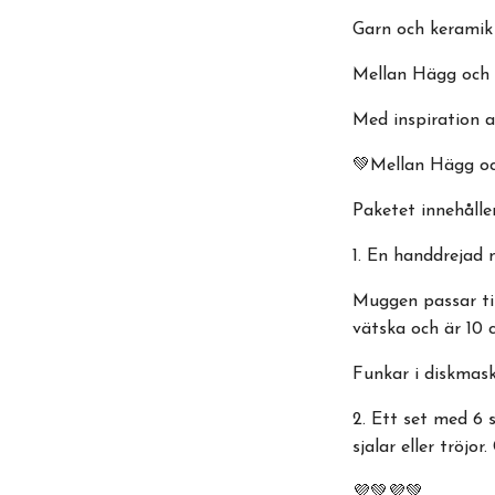
Garn och keramik
Mellan Hägg och 
Med inspiration 
💚Mellan Hägg oc
Paketet innehålle
1. En handdrejad 
Muggen passar til
vätska och är 10 
Funkar i diskmask
2. Ett set med 6 
sjalar eller tröj
💜💚💜💚